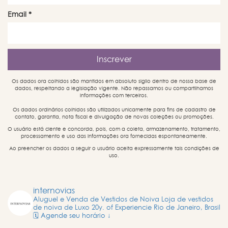
Email
*
Os dados ora colhidos são mantidos em absoluto sigilo dentro de nossa base de
dados, respeitando a legislação vigente. Não repassamos ou compartilhamos
informações com terceiros.
Os dados ordinários colhidos são utilizados unicamente para fins de cadastro de
contato, garantia, nota fiscal e divulgação de novas coleções ou promoções.
O usuário está ciente e concorda, pois, com a coleta, armazenamento, tratamento,
processamento e uso das informações ora fornecidas espontaneamente.
Ao preencher os dados a seguir o usuário aceita expressamente tais condições de
uso.
internovias
Aluguel e Venda de Vestidos de Noiva
Loja de vestidos
de noiva de Luxo
20y. of Experiencie
Rio de Janeiro, Brasil
🗓️ Agende seu horário ↓