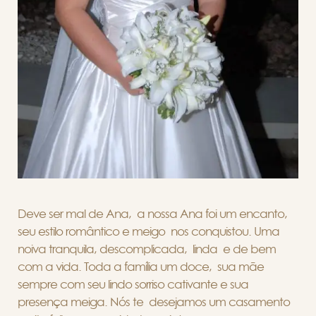
Deve ser mal de Ana, a nossa Ana foi um encanto,
seu estilo romântico e meigo nos conquistou. Uma
noiva tranquila, descomplicada, linda e de bem
com a vida. Toda a família um doce, sua mãe
sempre com seu lindo sorriso cativante e sua
presença meiga. Nós te desejamos um casamento