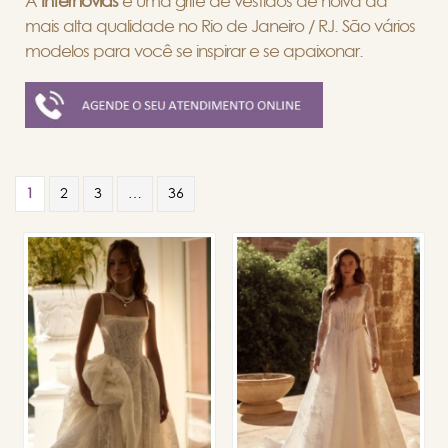
A
Internovias
é uma grife de vestidos de noiva da
mais alta qualidade no Rio de Janeiro / RJ. São vários
modelos para você se inspirar e se apaixonar.
1
2
3
…
36